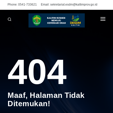
Phone:
0541-733621
Email:
sekretariat.esdm@kaltimprov.go.id
BERANDA
MEDIA CENTER
PPID PELAKSANA
404
INFO GRAFIS
UNDUHAN
PENGADUAN
LINK
Maaf, Halaman Tidak
Ditemukan!